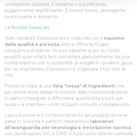
Identificare il tuo dispositivo, scansionandolo
circolazione cutanea, è balsamico e purificante,
attivamente alla ricerca di caratteristiche specifiche
leggermente disinfettante. È inoltre tonico, astringente,
(impronte digitali).
cicatrizzante e drenante.
Approfondisci come vengono elaborati i tuoi dati personali
La filosofia Swisscare
e imposta le tue preferenze nella
sezione dettagli
. Puoi
Tutti i prodotti Swisscare sono realizzati con il
massimo
modificare o ritirare il tuo consenso in qualsiasi momento
della qualità e purezza
oltre a offrire la miglior
dalla Dichiarazione sui cookie.
consulenza al cliente. Se vuoi saperne di più sui nostri
prodotti puoi infatti farti contattare gratuitamente da una
NAHRIN srl, Titolare del trattamento di dati personali
nostra esperta che ti consentirà di scegliere i prodotti giusti
per te, mantenere il benessere e migliorare il tuo stile di
effettuato attraverso l’utilizzo di cookie e tecnologie
vita.
analoghe dal sito nahrin.it, rilascia le seguenti
informazioni ai sensi del Provv. Gar. 8 maggio 2014.
Pionieri in Italia di una
lista "rossa" di ingredienti
che,
Utilizziamo i cookie per personalizzare contenuti ed
per scelta etica, abbiamo escluso dalla nostra produzione.
Ci siamo impegnati a diffondere questa lista a tutti, per
annunci, per fornire funzionalità dei social media e per
aiutarvi a orientare i vostri acquisti in modo «consapevole».
analizzare il nostro traffico. Condividiamo inoltre
informazioni sul modo in cui utilizza il nostro sito con i
La produzione e il confezionamento dei prodotti avviene
nostri partner che si occupano di analisi dei dati web,
parte in Svizzera e parte in Italia presso
laboratori
all’avanguardia per tecnologia e innovazione tecnica
pubblicità e social media, i quali potrebbero combinarle
con certificazioni ISO e GMP. Il tutto sotto stretto controllo
con altre informazioni che ha fornito loro o che hanno