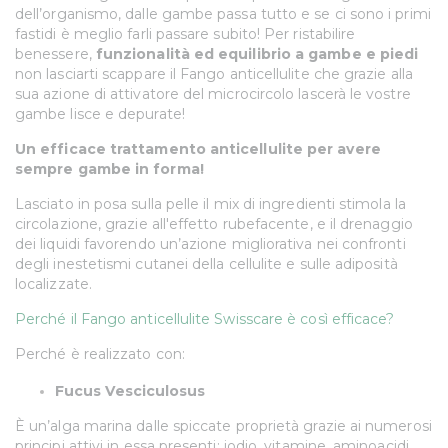
dell’organismo, dalle gambe passa tutto e se ci sono i primi
fastidi è meglio farli passare subito! Per ristabilire
benessere,
funzionalità ed equilibrio a gambe e piedi
non lasciarti scappare il Fango anticellulite che grazie alla
sua azione di attivatore del microcircolo lascerà le vostre
gambe lisce e depurate!
Un efficace trattamento anticellulite per avere
sempre gambe in forma!
Lasciato in posa sulla pelle il mix di ingredienti stimola la
circolazione, grazie all'effetto rubefacente, e il drenaggio
dei liquidi favorendo un’azione migliorativa nei confronti
degli inestetismi cutanei della cellulite e sulle adiposità
localizzate.
Perché il Fango anticellulite Swisscare è così efficace?
Perché è realizzato con:
Fucus Vesciculosus
È un’alga marina dalle spiccate proprietà grazie ai numerosi
principi attivi in essa presenti: iodio, vitamine, aminoacidi,