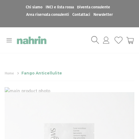
Chi siamo
INCI e lista rossa
Diventa consulente
Area riservata consulenti
Contattaci
Newsletter
Toggle
Cart
Nav
Fango Anticellulite
Home
Vai
Vai
alla
all'inizio
Fango Anticellulite
fine
della
della
galleria
galleria
di
6,00 €
di
immagini
immagini