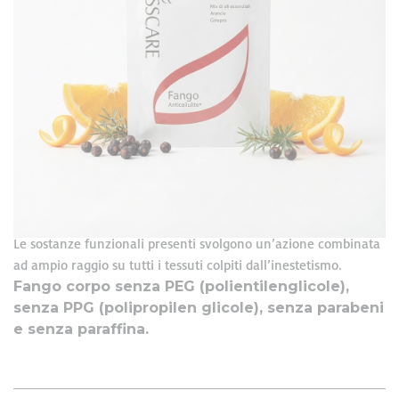
Formato: 100 g
Fucus
vesiculosus
Fango a base di estratti di tre alghe
,
Laminaria
digitata
Sphacelaria
scoparia
e
, con
ippocastano
Guaranà
estratto di
, di semi di
e olio di
arancio, limone e ginepro. Lasciato in posa sulla pelle il mix di
stimola la circolazione
ingredienti
, grazie all'effetto
drenaggio dei liquidi
rubefacente, e il
favorendo
un’azione migliorativa nei confronti degli inestetismi cutanei
adiposità localizzate
della cellulite e sulle
riducendo, se
utilizzato con frequenza, il tipico aspetto a “buccia d'arancia”.
Le sostanze funzionali presenti svolgono un’azione combinata
ad ampio raggio su tutti i tessuti colpiti dall’inestetismo.
Fango corpo senza PEG (polientilenglicole),
senza PPG (polipropilen glicole), senza parabeni
e senza paraffina.