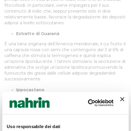
fitocolloidi. In particolare, viene impiegata per il suo
contenuto di iodio che, seppur presente solo in dosi
relativamente basse, favorisce la degradazione dei depositi
adiposi a livello sottocutaneo.
Estratto di Guaranà
È una liana originaria dell’America meridionale, il cui frutto è
una capsula rossa con semi che contengono dal 3 al 6% di
caffeina che stimola la termogenesi e quindi esplica
un’azione liporiducente. I tannini stimolano la secrezione di
adrenalina che svolge un’azione lipolitica promuovendo la
fuoriuscita dei grassi dalle cellule adipose degradandoli
successivamente.
Ippocastano
È ricco di flavonoidi, vitamine, zuccheri, amidi e acidi grassi
insaturi. La sostanza però più interessante contenuta nei
semi è l’escina, una saponina a cui sono riconosciute
proprietà decongestionanti, antiedematose, disarrossanti,
schiarenti, astringenti, vasocostrittrici.
Uso responsabile dei dati