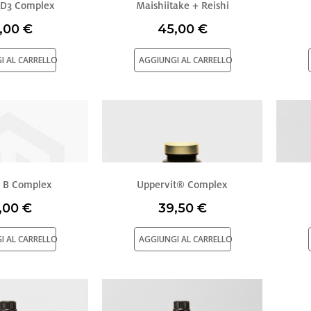
 D3 Complex
Maishiitake + Reishi
,00 €
45,00 €
ttamento di dati personali effettuato attraverso l’utilizzo di cooki
 nahrin.it, rilascia le seguenti informazioni ai sensi del Provv. G
I AL CARRELLO
AGGIUNGI AL CARRELLO
rsonalizzare contenuti ed annunci, per fornire funzionalità dei so
raffico. Condividiamo inoltre informazioni sul modo in cui utilizza 
e si occupano di analisi dei dati web, pubblicità e social media, i 
ltre informazioni che ha fornito loro o che hanno raccolto dal su
 B Complex
Uppervit® Complex
,00 €
39,50 €
I AL CARRELLO
AGGIUNGI AL CARRELLO