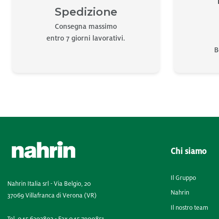
Spedizione
Consegna massimo
entro 7 giorni lavorativi.
B
Chi siamo
Il Gruppo
Nahrin Italia srl - Via Belgio, 20
Nahrin
37069 Villafranca di Verona (VR)
Il nostro team
Tel. 045.6303803 - Fax 045.7900851