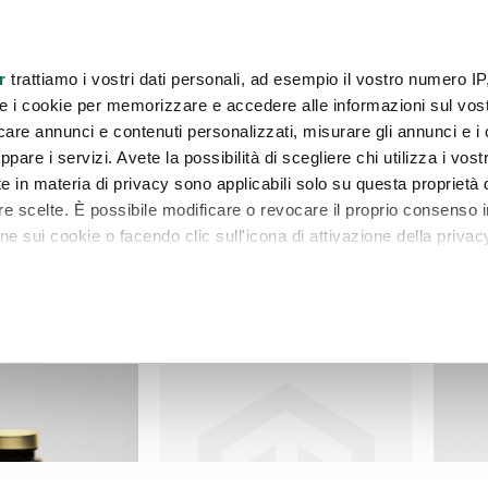
consulenti
Contattaci
Newsletter
r
trattiamo i vostri dati personali, ad esempio il vostro numero IP
e i cookie per memorizzare e accedere alle informazioni sul vos
A E SALUTE
COSMESI
CASA
PROMOZIONI
COMBO EXCLUSIVE
licare annunci e contenuti personalizzati, misurare gli annunci e i 
ppare i servizi. Avete la possibilità di scegliere chi utilizza i vostr
e in materia di privacy sono applicabili solo su questa proprietà d
tre scelte. È possibile modificare o revocare il proprio consenso i
 sui cookie o facendo clic sull'icona di attivazione della privac
remmo anche:
zioni sulla tua posizione geografica, con un'approssimazione di
dispositivo, scansionandolo attivamente alla ricerca di caratteristi
itali).
 elaborati i tuoi dati personali e imposta le tue preferenze nell
 ritirare il tuo consenso in qualsiasi momento dalla Dichiarazione