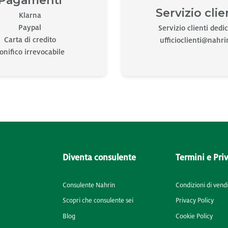
Pagamenti
Servizio clie
Klarna
Paypal
Servizio clienti dedi
Carta di credito
ufficioclienti@nahrin
onifico irrevocabile
Diventa consulente
Termini e Pri
Consulente Nahrin
Condizioni di vend
Scopri che consulente sei
Privacy Policy
Blog
Cookie Policy