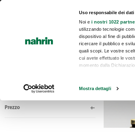
Chi siamo
INCI e lista rossa
Diventa consulente
Area riservata 
Uso responsabile dei dati
Noi e
i nostri 1022 partne
utilizzando tecnologie com
INTEGRAZIONE E BENESSERE
CUCIN
HOME
dispositivo al fine di pubb
ricercare il pubblico e svilu
quali scopi. Le vostre scelt
cui avete effettuato le vos
momento dalla Dichiarazione
Home
INTEGRAZIONE E BENESSERE
VITAMINE ENERGIA E TONO
Con il tuo consenso, vor
raccogliere informa
Mostra dettagli
metro,
Identificare il tuo 
Prezzo
specifiche (impronte dig
Approfondisci come vengono
dettagli
. Puoi modificare o
cookie.