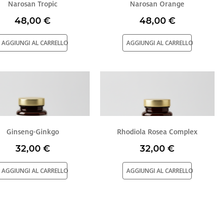
Narosan Tropic
Narosan Orange
48,00 €
48,00 €
e e
ar. 8
AGGIUNGI AL CARRELLO
AGGIUNGI AL CARRELLO
cial media
il nostro
quali
o utilizzo
Ginseng-Ginkgo
Rhodiola Rosea Complex
32,00 €
32,00 €
AGGIUNGI AL CARRELLO
AGGIUNGI AL CARRELLO