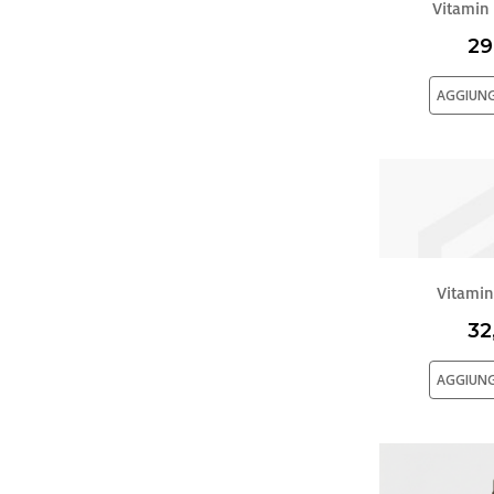
Vitamin
29
NAHRIN srl, Titolare del tra
tecnologie analoghe dal sito
AGGIUNG
maggio 2014.
Utilizziamo i cookie per pe
e per analizzare il nostro t
sito con i nostri partner ch
potrebbero combinarle con a
dei loro servizi.
Vitamin
32
AGGIUNG