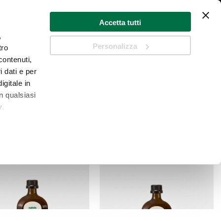
Accetta tutti
,
Personalizza
tro
Cart
contenuti,
i dati e per
Cerca
igitale in
n qualsiasi
y.
 qualche
che
a
sezione
 sui