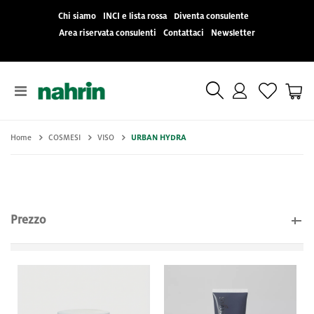
Chi siamo
INCI e lista rossa
Diventa consulente
Area riservata consulenti
Contattaci
Newsletter
Toggle
Cart
Nav
Home
COSMESI
VISO
URBAN HYDRA
Prezzo