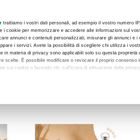
consulenti
Contattaci
Newsletter
r
trattiamo i vostri dati personali, ad esempio il vostro numero IP
e i cookie per memorizzare e accedere alle informazioni sul vos
A E SALUTE
COSMESI
CASA
PROMOZIONI
COMBO EXCLUSIVE
licare annunci e contenuti personalizzati, misurare gli annunci e i 
ppare i servizi. Avete la possibilità di scegliere chi utilizza i vostr
e in materia di privacy sono applicabili solo su questa proprietà d
tre scelte. È possibile modificare o revocare il proprio consenso i
 sui cookie o facendo clic sull'icona di attivazione della privac
remmo anche:
l 25 agosto o ad esaurimento scorte
Vantaggi esclusivi pe
zioni sulla tua posizione geografica, con un'approssimazione di
dispositivo, scansionandolo attivamente alla ricerca di caratteristi
itali).
 elaborati i tuoi dati personali e imposta le tue preferenze nell
 ritirare il tuo consenso in qualsiasi momento dalla Dichiarazione