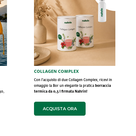
ttamento di dati personali effettuato attraverso l’utilizzo di cooki
 nahrin.it, rilascia le seguenti informazioni ai sensi del Provv. G
rsonalizzare contenuti ed annunci, per fornire funzionalità dei so
raffico. Condividiamo inoltre informazioni sul modo in cui utilizza 
e si occupano di analisi dei dati web, pubblicità e social media, i 
ltre informazioni che ha fornito loro o che hanno raccolto dal su
COLLAGEN COMPLEX
Con l'acquisto di due Collagen Complex, ricevi in
omaggio la Bor un elegante la pratica
borraccia
30,
termica da 0,5 l firmata Nahrin!
ACQUISTA ORA