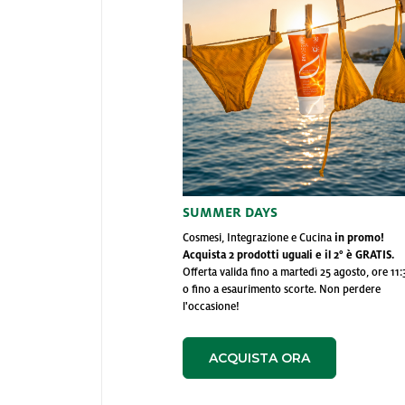
NAHRIN srl, Titolare del tra
tecnologie analoghe dal sito
maggio 2014.
Utilizziamo i cookie per pe
e per analizzare il nostro t
sito con i nostri partner ch
potrebbero combinarle con a
dei loro servizi.
SUMMER DAYS
Cosmesi, Integrazione e Cucina
in promo!
Acquista 2 prodotti uguali e il 2° è GRATIS.
Offerta valida fino a martedì 25 agosto, ore 11:
o fino a esaurimento scorte. Non perdere
l'occasione!
ACQUISTA ORA