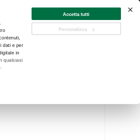
Accetta tutti
,
Personalizza
tro
Cart
contenuti,
i dati e per
Cerca
igitale in
n qualsiasi
y.
r la tua routine
 qualche
che
a
sezione
 sui