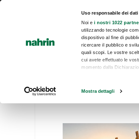
Chi siamo
INCI e lista rossa
Diventa consulente
Area riservata 
Uso responsabile dei dati
Noi e
i nostri 1022 partne
utilizzando tecnologie com
INTEGRAZIONE E BENESSERE
CUCIN
HOME
dispositivo al fine di pubb
ricercare il pubblico e svilu
quali scopi. Le vostre scelt
cui avete effettuato le vos
momento dalla Dichiarazione
Home
Promozioni
Con il tuo consenso, vor
Kit e occasioni di stagione - validi fino a
raccogliere informa
Mostra dettagli
metro,
Identificare il tuo 
specifiche (impronte dig
Approfondisci come vengono
dettagli
. Puoi modificare o
cookie.