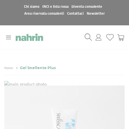
Chi siamo
INCI e lista rossa
Diventa consulente
Area riservata consulenti
Contattaci
Newsletter
Toggle
Cart
Nav
Gel Snellente Plus
Home
Vai
Vai
alla
all'inizio
Gel Snellente Plus
fine
della
della
galleria
galleria
di
32,00 €
di
immagini
immagini