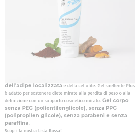
Formato: 200 ml
Gel corpo fresco, leggero a rapido assorbimento per fianchi,
addome e gambe. Con una texture morbida e facilmente
spalmabile e un’ottima affinità per la cute che permette di
massaggio stimolante
effettuare un
grazie anche
effetto termico
attiva
microcircolazione
all’
che
la
.
caffeina
carnitina
trifoglio rosso
Con
,
, estratti di
e
ginkgo biloba
menta
zenzero
ed oli essenziali di
,
,
curcuma
cannella
e
. Gli ingredienti svolgono un’azione
agiscono sugli inestetismi cutanei
riducente,
dell’adipe localizzata
e della cellulite. Gel snellente Plus
è adatto per sostenere diete mirate alla perdita di peso o alla
Gel corpo
definizione con un supporto cosmetico mirato.
senza PEG (polientilenglicole), senza PPG
(polipropilen glicole), senza parabeni e senza
paraffina.
Scopri la nostra Lista Rossa!