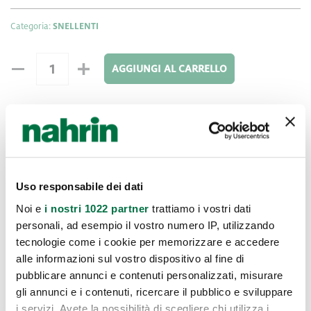
Categoria:
SNELLENTI
AGGIUNGI AL CARRELLO
Modo D'uso
Uso responsabile dei dati
Noi e
i nostri 1022 partner
trattiamo i vostri dati
Applicare un’adeguata quantità di crema-gel sulla zona
personali, ad esempio il vostro numero IP, utilizzando
interessata e massaggiare con movimenti circolari fino a
tecnologie come i cookie per memorizzare e accedere
completo assorbimento.
alle informazioni sul vostro dispositivo al fine di
pubblicare annunci e contenuti personalizzati, misurare
gli annunci e i contenuti, ricercare il pubblico e sviluppare
i servizi. Avete la possibilità di scegliere chi utilizza i