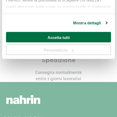
i servizi. Avete la possibilità di scegliere chi utilizza i
INCI
vostri dati e per quali scopi. Le vostre scelte in materia di
privacy sono applicabili solo su questa proprietà digitale
in cui avete effettuato le vostre scelte. È possibile
Mostra dettagli
modificare o revocare il proprio consenso in qualsiasi
momento dalla Dichiarazione sui cookie o facendo clic
Accetta tutti
sull'icona di attivazione della privacy.
Personalizza
Con il tuo consenso, vorremmo anche:
raccogliere informazioni sulla tua posizione
Spedizione
geografica, con un'approssimazione di qualche
metro,
Consegna normalmente
Identificare il tuo dispositivo, scansionandolo
entro 7 giorni lavorativi
attivamente alla ricerca di caratteristiche specifiche
(impronte digitali).
Approfondisci come vengono elaborati i tuoi dati personali
e imposta le tue preferenze nella
sezione dettagli
. Puoi
modificare o ritirare il tuo consenso in qualsiasi momento
dalla Dichiarazione sui cookie.