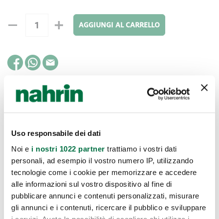
AGGIUNGI AL CARRELLO
Modo D'uso
Applicare generosamente prima dell’esposizione solare.
Uso responsabile dei dati
Ripetere spesso l’applicazione, sempre dopo il bagno, dopo
Noi e
i nostri 1022 partner
trattiamo i vostri dati
aver sudato, nuotato ed asciugato la pelle.
personali, ad esempio il vostro numero IP, utilizzando
tecnologie come i cookie per memorizzare e accedere
alle informazioni sul vostro dispositivo al fine di
pubblicare annunci e contenuti personalizzati, misurare
Avvertenze
gli annunci e i contenuti, ricercare il pubblico e sviluppare