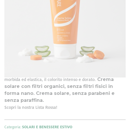
Formato: 200 ml
SPF
15
Crema solare a media protezione (
) resistente
all'acqua, con filtri solari che garantiscono protezione dai raggi
per i fototipi 3-4-5
UVA ed UVB. Ideale
, per le persone
che si abbronzano facilmente e che sono poco soggetti a
scottature solari. Crema solare caratterizzata da una texture
estratto
morbida e cremosa adatta a tutti i tipi di pelle. Con
di carota
inositolo per stimolare l'abbronzatura
e
e renderla più intensa e prolungata
. Grazie alla
formulazione leggera e dermoaffine, la pelle risulterà più
Crema
morbida ed elastica, il colorito intenso e dorato.
solare con filtri organici, senza filtri fisici in
forma nano. Crema solare, senza parabeni e
senza paraffina.
Scopri la nostra Lista Rossa!
Categoria:
SOLARI E BENESSERE ESTIVO