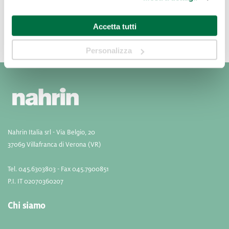
modificare o revocare il proprio consenso in qualsiasi
momento dalla Dichiarazione sui cookie o facendo clic
Spedizione
Accetta tutti
sull'icona di attivazione della privacy.
Consegna normalmente
Personalizza
Con il tuo consenso, vorremmo anche:
entro 7 giorni lavorativi
raccogliere informazioni sulla tua posizione
geografica, con un'approssimazione di qualche
metro,
Identificare il tuo dispositivo, scansionandolo
attivamente alla ricerca di caratteristiche specifiche
(impronte digitali).
Nahrin Italia srl - Via Belgio, 20
Approfondisci come vengono elaborati i tuoi dati personali
37069 Villafranca di Verona (VR)
e imposta le tue preferenze nella
sezione dettagli
. Puoi
modificare o ritirare il tuo consenso in qualsiasi momento
Tel. 045.6303803 - Fax 045.7900851
dalla Dichiarazione sui cookie.
P.I. IT 02070360207
NAHRIN srl, Titolare del trattamento di dati personali
Chi siamo
effettuato attraverso l’utilizzo di cookie e tecnologie
analoghe dal sito nahrin.it, rilascia le seguenti