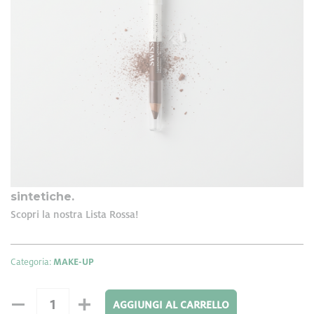
21,50 €
Matitone
Femminilità e carattere in un battito di ciglia. Il
Ombretto Bicolore nude look long
lasting
preciso
scorrevole e
affidabile
è
,
! Testata
durata fino a 8 ore dall'applicazione
per una
. A base
Cocco
Orizanolo
di olio di
e
, contiene una speciale cera
Il make-up
vegetale dalle caratteristiche uniche.
Swisscare contiene ingredienti naturali,
dermoaffini e ha una struttura leggera. Linea
make-up senza parabeni e senza cere
sintetiche.
Scopri la nostra Lista Rossa!
Categoria:
MAKE-UP
AGGIUNGI AL CARRELLO