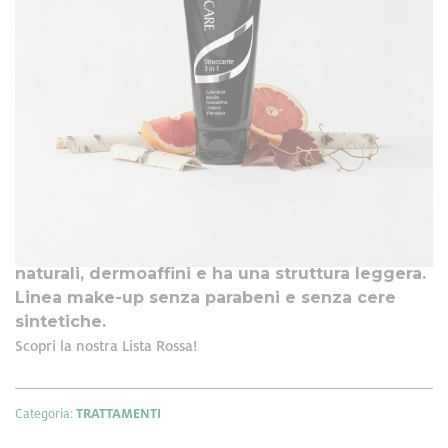
Formato: 100 ml
Crema struccante delicata per viso, occhi e
labbra, ideale per tutti i tipi di pelle.
La sua
composizione deterge con delicatezza e dona vitalità. Con
Betulla
Pompelmo
Calendula
Limone
Vite
,
,
,
e
rossa
. Grazie al complesso di attivi selezionati svolge una
struccante
dermopurificante
triplice azione
,
e
lenitiva
tensioattivi di origine
. La formulazione con
naturale
Il
permette di rimuovere efficacemente il make-up.
make-up Swisscare contiene ingredienti
naturali, dermoaffini e ha una struttura leggera.
Linea make-up senza parabeni e senza cere
sintetiche.
Scopri la nostra Lista Rossa!
Categoria:
TRATTAMENTI