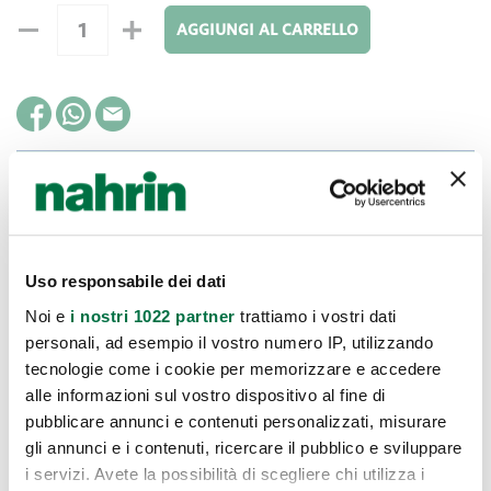
AGGIUNGI AL CARRELLO
Modo D'uso
Applicare sulla pelle precedentemente bagnata massaggiando
Uso responsabile dei dati
delicatamente e risciacquare abbondantemente. È possibile
Noi e
i nostri 1022 partner
trattiamo i vostri dati
inoltre utilizzare il prodotto applicandolo su un batuffolo di
personali, ad esempio il vostro numero IP, utilizzando
cotone asportando così il make up e poi sciacquando
tecnologie come i cookie per memorizzare e accedere
abbondantemente con acqua .
alle informazioni sul vostro dispositivo al fine di
pubblicare annunci e contenuti personalizzati, misurare
gli annunci e i contenuti, ricercare il pubblico e sviluppare
INCI
i servizi. Avete la possibilità di scegliere chi utilizza i