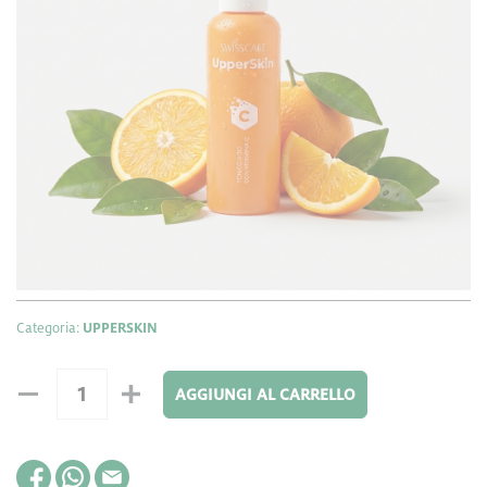
Formato: 200 ml
Luce ed Equilibrio per il Tuo Viso
Tonico Viso Upperskin®
Il
in spray face mist è un’ ode alla
riequilibrare e illuminare la tua pelle
vitamina C, pronta a
.
Normalizza il pH cutaneo, tonifica e migliora la morbidezza, apportando
viso fresco, pulito, più
oligoelementi marini nutrienti. Un
morbido e vitale
ti aspetta, con la garanzia di una formulazione
naturale, senza alcool e altre sostanze dannose.
Categoria:
UPPERSKIN
AGGIUNGI AL CARRELLO