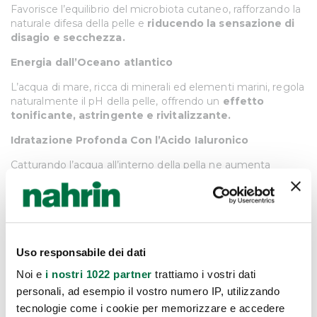
Favorisce l’equilibrio del microbiota cutaneo, rafforzando la
naturale difesa della pelle e
riducendo la sensazione di
disagio e secchezza.
Energia dall’Oceano atlantico
L’acqua di mare, ricca di minerali ed elementi marini, regola
naturalmente il pH della pelle, offrendo un
effetto
tonificante, astringente e rivitalizzante.
Idratazione Profonda Con l’Acido Ialuronico
Catturando l’acqua all’interno della pella ne aumenta
l’idratazione a lungo termine per
un incremento di
elasticità e una diminuzione delle rughe.
La forza dell’Aloe
L’Aloe Vera, ricca di componenti preziosi, offre
proprietà
Uso responsabile dei dati
emollienti e idratanti,
dilatando i capillari e promuovendo
la produzione di nuove fibre di collagene.
Noi e
i nostri 1022 partner
trattiamo i vostri dati
personali, ad esempio il vostro numero IP, utilizzando
Formula naturale, sicurezza totale
tecnologie come i cookie per memorizzare e accedere