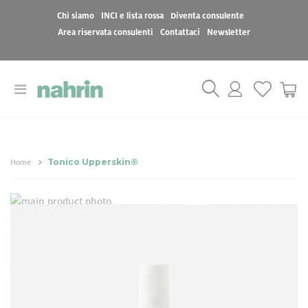
Chi siamo
INCI e lista rossa
Diventa consulente
Area riservata consulenti
Contattaci
Newsletter
Toggle
Cart
Nav
Tonico Upperskin®
Home
Vai
Vai
alla
all'inizio
Tonico Upperskin®
fine
della
della
galleria
galleria
di
32,00 €
di
immagini
immagini