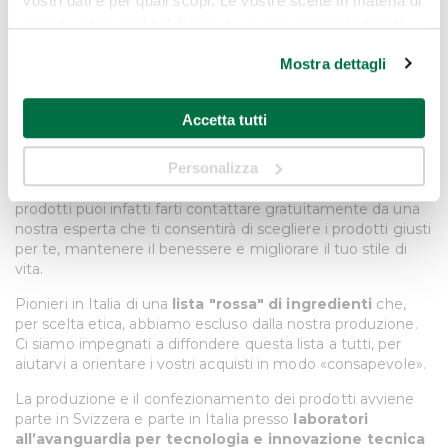
vostri dati e per quali scopi. Le vostre scelte in materia di
astringenti e i polifenoli che sono degli antiossidanti che
privacy sono applicabili solo su questa proprietà digitale
svolgono un’azione protettiva dall’azione dei radicali liberi. Il
in cui avete effettuato le vostre scelte. È possibile
tè viene pertanto utilizzato per il mantenimento di una
Mostra dettagli
modificare o revocare il proprio consenso in qualsiasi
pelle giovane e sana.
momento dalla Dichiarazione sui cookie o facendo clic
La filosofia Swisscare
Accetta tutti
sull'icona di attivazione della privacy.
Tutti i prodotti Swisscare sono realizzati con il
massimo
Personalizza
Con il tuo consenso, vorremmo anche:
della qualità e purezza
oltre a offrire la miglior
consulenza al cliente. Se vuoi saperne di più sui nostri
raccogliere informazioni sulla tua posizione
prodotti puoi infatti farti contattare gratuitamente da una
geografica, con un'approssimazione di qualche
nostra esperta che ti consentirà di scegliere i prodotti giusti
metro,
per te, mantenere il benessere e migliorare il tuo stile di
Identificare il tuo dispositivo, scansionandolo
vita.
attivamente alla ricerca di caratteristiche specifiche
Pionieri in Italia di una
lista "rossa" di ingredienti
che,
(impronte digitali).
per scelta etica, abbiamo escluso dalla nostra produzione.
Ci siamo impegnati a diffondere questa lista a tutti, per
Approfondisci come vengono elaborati i tuoi dati personali
aiutarvi a orientare i vostri acquisti in modo «consapevole».
e imposta le tue preferenze nella
sezione dettagli
. Puoi
modificare o ritirare il tuo consenso in qualsiasi momento
La produzione e il confezionamento dei prodotti avviene
dalla Dichiarazione sui cookie.
parte in Svizzera e parte in Italia presso
laboratori
all’avanguardia per tecnologia e innovazione tecnica