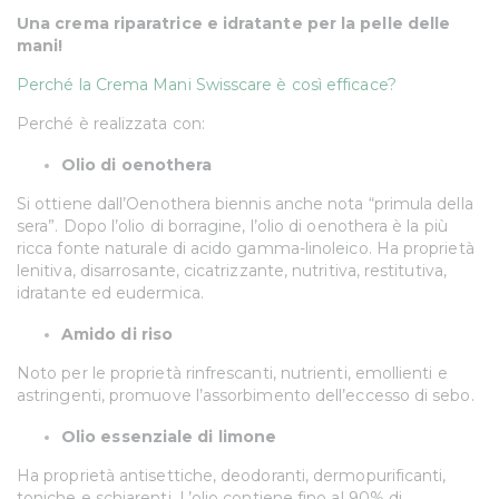
Una crema riparatrice e idratante per la pelle delle
mani!
Perché la Crema Mani Swisscare è così efficace?
Perché è realizzata con:
Olio di oenothera
Si ottiene dall’Oenothera biennis anche nota “primula della
sera”. Dopo l’olio di borragine, l’olio di oenothera è la più
ricca fonte naturale di acido gamma-linoleico. Ha proprietà
lenitiva, disarrosante, cicatrizzante, nutritiva, restitutiva,
idratante ed eudermica.
Amido di riso
Noto per le proprietà rinfrescanti, nutrienti, emollienti e
astringenti, promuove l’assorbimento dell’eccesso di sebo.
Olio essenziale di limone
Ha proprietà antisettiche, deodoranti, dermopurificanti,
toniche e schiarenti. L’olio contiene fino al 90% di