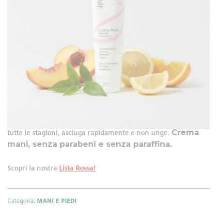
Formato: 100 ml
Crema dermoprotettiva per le mani a base di olio di
Enothera
Pesca
Tè
verde
Limone
, succo di
, estratti di
,
Arancio
ammorbidire e nutrire la
e
. Adatta per
pelle
proteggendola
,
da irritazioni, disidratazione e
screpolature provocate da agenti climatici, utilizzo di sostanze
irritanti, detersivi… Applicata quotidianamente assicura
un’ideale protezione delle mani, rendendole morbide e
vellutate. Il mix di estratti ed oli vegetali conferisce alla crema
proprietà emollienti, lenitive, idratanti e nutrienti. Ideale in
Crema
tutte le stagioni, asciuga rapidamente e non unge.
mani, senza parabeni e senza paraffina.
Scopri la nostra
Lista Rossa
!
Categoria:
MANI E PIEDI