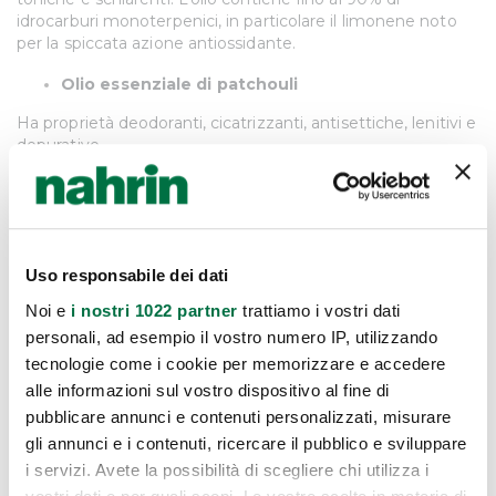
idrocarburi monoterpenici, in particolare il limonene noto
per la spiccata azione antiossidante.
Olio essenziale di patchouli
Ha proprietà deodoranti, cicatrizzanti, antisettiche, lenitivi e
depurative.
Olio essenziale di cedro
Contiene citrale, limonene (proprietà antiossidanti),
dipentene. L’olio presenta proprietà aromatiche,
antisettiche, calmanti e favorisce il rilassamento.
Uso responsabile dei dati
Olio di eucalipto
Noi e
i nostri 1022 partner
trattiamo i vostri dati
personali, ad esempio il vostro numero IP, utilizzando
È un olio essenziale che si ottiene per distillazione in
tecnologie come i cookie per memorizzare e accedere
corrente di vapore delle foglie dei rami adulti e dei rametti
alle informazioni sul vostro dispositivo al fine di
giovani di Eucalyptus globulus. L’olio presenta proprietà
balsamiche, espettoranti.
pubblicare annunci e contenuti personalizzati, misurare
gli annunci e i contenuti, ricercare il pubblico e sviluppare
Estratto di tè verde
i servizi. Avete la possibilità di scegliere chi utilizza i
L’estratto contiene i tannini che gli conferiscono proprietà