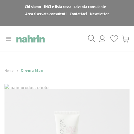
Chi siamo
INCI e lista rossa
Diventa consulente
Area riservata consulenti
Contattaci
Newsletter
Toggle
Cart
Nav
Crema Mani
Home
Vai
Vai
alla
all'inizio
Crema Mani
fine
della
della
galleria
galleria
di
21,50 €
di
immagini
immagini