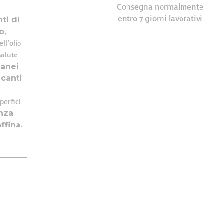
Consegna normalmente
entro 7 giorni lavorativi
ti di
e e
co
ar. 8
,
ell’olio
cial media
salute
tanei
il nostro
icanti
quali
o utilizzo
perfici
enza
ffina.