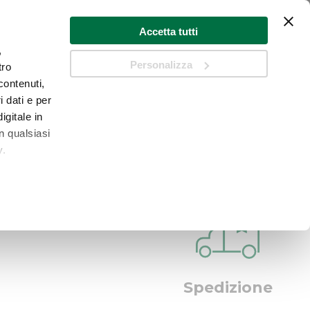
Accetta tutti
,
Personalizza
tro
Cart
contenuti,
i dati e per
Cerca
igitale in
n qualsiasi
y.
 qualche
che
a
sezione
Spedizione
 sui