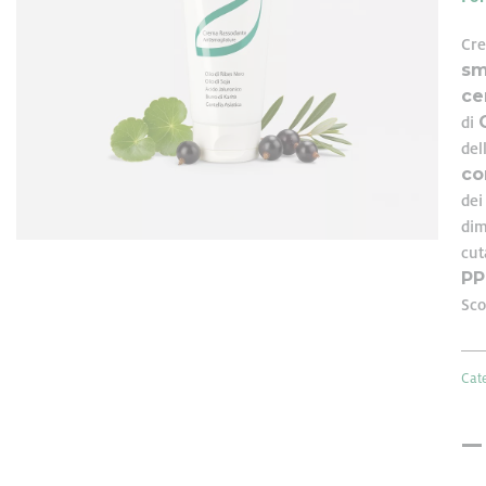
NAHRIN srl, Titolare del tra
Cr
sm
tecnologie analoghe dal sito
ce
maggio 2014.
Utilizziamo i cookie per pe
di
e per analizzare il nostro t
del
co
sito con i nostri partner ch
potrebbero combinarle con a
dei
dei loro servizi.
dim
cu
PP
Sco
Cat