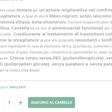
testata
un’azione migliorativa nei confron
ttamento di dati personali effettuato attraverso l’utilizzo di cooki
ema corpo
per
agliature
Ribes
nigrum
acido
ialuroni
 nahrin.it, rilascia le seguenti informazioni ai sensi del Provv. G
. A base di olio di
,
ratonia
siliqua
beta
sitosterolo
,
-
, frazione insaponificabile d
Oliva
Centella
amminoacidi funzionali
rsonalizzare contenuti ed annunci, per fornire funzionalità dei so
,
ed un mix di
alla 
Coadiuvante al trattamento di inestetismi cu
raffico. Condividiamo inoltre informazioni sul modo in cui utilizza 
la pelle.
me le smagliature
rassodanti
tonif
e si occupano di analisi dei dati web, pubblicità e social media, i 
grazie alle proprietà
e
ltre informazioni che ha fornito loro o che hanno raccolto dal su
 suoi ingredienti in caso di ritenzione idrica, gravidanza, aumento o
inuzione di peso. Pensata per consentire la spalmabilità su vaste su
Crema corpo senza PEG (polientilenglicole), s
tanee.
G (polipropilen glicole), senza parabeni e senza para
pri la nostra Lista Rossa!
egoria:
SNELLENTI
AGGIUNGI AL CARRELLO