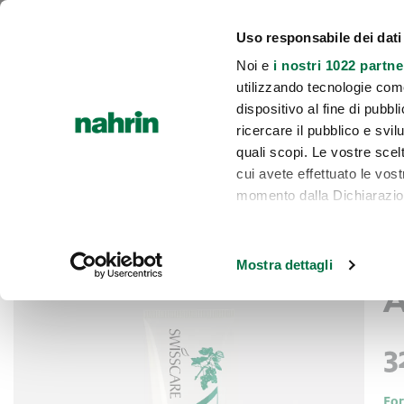
Chi siamo
INCI e lista rossa
Diventa consulente
Area riservata 
Uso responsabile dei dati
Noi e
i nostri 1022 partne
utilizzando tecnologie com
INTEGRAZIONE E BENESSERE
CUCIN
HOME
dispositivo al fine di pubb
ricercare il pubblico e svilu
quali scopi. Le vostre scelt
cui avete effettuato le vos
momento dalla Dichiarazione
Crema Rassodante Antismagliature
Home
Con il tuo consenso, vor
C
Vai
Vai
raccogliere informa
Mostra dettagli
alla
all'inizio
metro,
A
fine
della
Identificare il tuo 
della
galleria
specifiche (impronte dig
galleria
di
3
Approfondisci come vengono
di
immagini
dettagli
. Puoi modificare o
immagini
cookie.
For