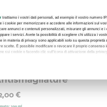
consulenti
Contattaci
Newsletter
r
trattiamo i vostri dati personali, ad esempio il vostro numero IP
e i cookie per memorizzare e accedere alle informazioni sul vos
A E SALUTE
COSMESI
CASA
PROMOZIONI
COMBO EXCLUSIVE
licare annunci e contenuti personalizzati, misurare gli annunci e i 
ppare i servizi. Avete la possibilità di scegliere chi utilizza i vostr
e in materia di privacy sono applicabili solo su questa proprietà d
tre scelte. È possibile modificare o revocare il proprio consenso i
 sui cookie o facendo clic sull'icona di attivazione della privac
remmo anche:
rema Rassodante
zioni sulla tua posizione geografica, con un'approssimazione di
ntismagliature
dispositivo, scansionandolo attivamente alla ricerca di caratteristi
itali).
2,00 €
 elaborati i tuoi dati personali e imposta le tue preferenze nell
 ritirare il tuo consenso in qualsiasi momento dalla Dichiarazione
mato: 200 ml