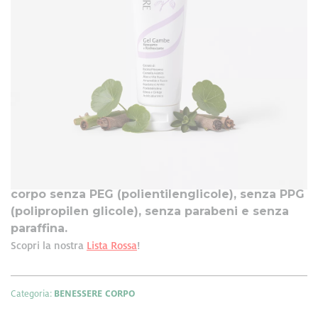
Formato: 250 ml
Gel corpo a rapido assorbimento che riduce il senso di
pesantezza a carico delle gambe lasciando una piacevole
leggerezza
freschezza
sensazione di
e
. L’innovativa
formulazione coniuga le caratteristiche emollienti degli oli
funzionali a livello
vegetali, con le proprietà
microcircolatorio
di attivi di origine vegetale come
centella
rusco
amamelide
escina
,
,
ed
. Gli ingredienti
rivitalizzante
conferiscono al prodotto un effetto
,
decongestionante
Gel
e piacevolmente rinfrescante.
corpo senza PEG (polientilenglicole), senza PPG
(polipropilen glicole), senza parabeni e senza
paraffina.
Scopri la nostra
Lista Rossa
!
Categoria:
BENESSERE CORPO