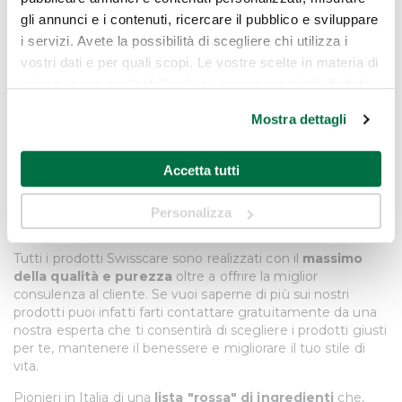
Utile per combattere la fragilità e l’eccessiva permeabilità
gli annunci e i contenuti, ricercare il pubblico e sviluppare
vasale, mostrando quindi un’azione capillaro-protettiva.
i servizi. Avete la possibilità di scegliere chi utilizza i
vostri dati e per quali scopi. Le vostre scelte in materia di
Estratto di edera
privacy sono applicabili solo su questa proprietà digitale
Favorisce la stimolazione della circolazione sanguigna
in cui avete effettuato le vostre scelte. È possibile
specialmente nel trattamento della cellulite.
Mostra dettagli
modificare o revocare il proprio consenso in qualsiasi
Mentolo
momento dalla Dichiarazione sui cookie o facendo clic
Accetta tutti
sull'icona di attivazione della privacy.
Ha proprietà rinfrescanti, decongestionanti, antisettiche e
disinfettanti.
Personalizza
Con il tuo consenso, vorremmo anche:
La filosofia Swisscare
raccogliere informazioni sulla tua posizione
Tutti i prodotti Swisscare sono realizzati con il
massimo
geografica, con un'approssimazione di qualche
della qualità e purezza
oltre a offrire la miglior
metro,
consulenza al cliente. Se vuoi saperne di più sui nostri
Identificare il tuo dispositivo, scansionandolo
prodotti puoi infatti farti contattare gratuitamente da una
attivamente alla ricerca di caratteristiche specifiche
nostra esperta che ti consentirà di scegliere i prodotti giusti
(impronte digitali).
per te, mantenere il benessere e migliorare il tuo stile di
vita.
Approfondisci come vengono elaborati i tuoi dati personali
e imposta le tue preferenze nella
sezione dettagli
. Puoi
Pionieri in Italia di una
lista "rossa" di ingredienti
che,