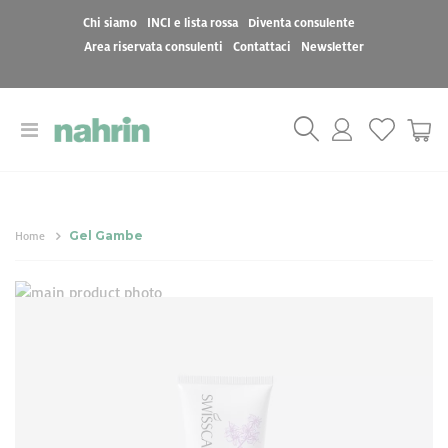
Chi siamo
INCI e lista rossa
Diventa consulente
Area riservata consulenti
Contattaci
Newsletter
Toggle
Cart
Nav
Gel Gambe
Home
Vai
Vai
alla
all'inizio
Gel Gambe
fine
della
della
galleria
galleria
di
34,00 €
di
immagini
immagini