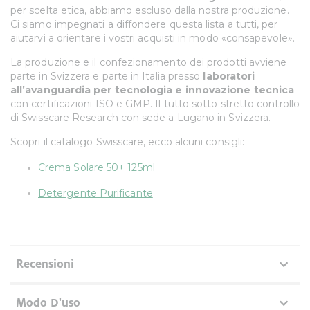
modificare o ritirare il tuo consenso in qualsiasi momento
per scelta etica, abbiamo escluso dalla nostra produzione.
Ci siamo impegnati a diffondere questa lista a tutti, per
dalla Dichiarazione sui cookie.
aiutarvi a orientare i vostri acquisti in modo «consapevole».
NAHRIN srl, Titolare del trattamento di dati personali
La produzione e il confezionamento dei prodotti avviene
parte in Svizzera e parte in Italia presso
laboratori
effettuato attraverso l’utilizzo di cookie e tecnologie
all’avanguardia per tecnologia e innovazione tecnica
analoghe dal sito nahrin.it, rilascia le seguenti
con certificazioni ISO e GMP. Il tutto sotto stretto controllo
informazioni ai sensi del Provv. Gar. 8 maggio 2014.
di Swisscare Research con sede a Lugano in Svizzera.
Utilizziamo i cookie per personalizzare contenuti ed
Scopri il catalogo Swisscare, ecco alcuni consigli:
annunci, per fornire funzionalità dei social media e per
analizzare il nostro traffico. Condividiamo inoltre
Crema Solare 50+ 125ml
informazioni sul modo in cui utilizza il nostro sito con i
nostri partner che si occupano di analisi dei dati web,
Detergente Purificante
pubblicità e social media, i quali potrebbero combinarle
con altre informazioni che ha fornito loro o che hanno
raccolto dal suo utilizzo dei loro servizi.
Recensioni
Modo D'uso