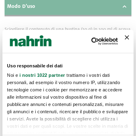
Modo D'uso
Sciogliere il contenuto di una bustina (10 g) in 100 ml di acqua
mescolando bene. 2 – 3 porzioni al giorno, da consumare
mezz’ora prima dei pasti.
Uso responsabile dei dati
Avvertenze
Noi e
i nostri 1022 partner
trattiamo i vostri dati
personali, ad esempio il vostro numero IP, utilizzando
Valori Nutritivi
tecnologie come i cookie per memorizzare e accedere
alle informazioni sul vostro dispositivo al fine di
pubblicare annunci e contenuti personalizzati, misurare
Ingredienti
gli annunci e i contenuti, ricercare il pubblico e sviluppare
i servizi. Avete la possibilità di scegliere chi utilizza i
vostri dati e per quali scopi. Le vostre scelte in materia di
privacy sono applicabili solo su questa proprietà digitale