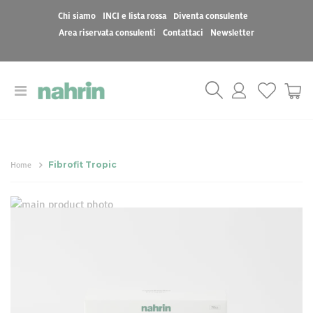
Chi siamo
INCI e lista rossa
Diventa consulente
Area riservata consulenti
Contattaci
Newsletter
Toggle
Cart
Nav
Fibrofit Tropic
Home
Vai
Vai
alla
all'inizio
Fibrofit Tropic
fine
della
della
galleria
galleria
di
44,00 €
di
immagini
immagini