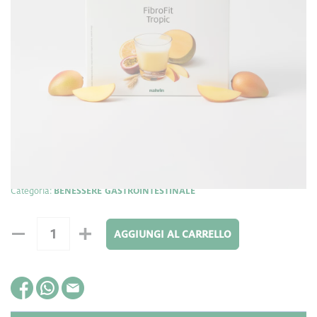
Formato: 320 g - 32 buste da 10g
contribuisce
Alimento a base di fibra di frumento che
all’accelerazione del transito intestinale e
all’aumento della massa fecale.
Ideale per integrare
benefiche per la
fibre vegetali con azione prebiotica
flora intestinale
. Utile per depurare l'organismo e
mantenere un intestino regolare. Senza lattosio, senza
glutine.
Categoria:
BENESSERE GASTROINTESTINALE
AGGIUNGI AL CARRELLO