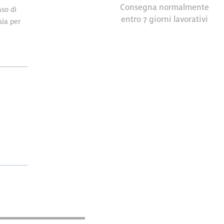
Consegna normalmente
so di
entro 7 giorni lavorativi
e e
sia per
ar. 8
cial media
il nostro
quali
o utilizzo