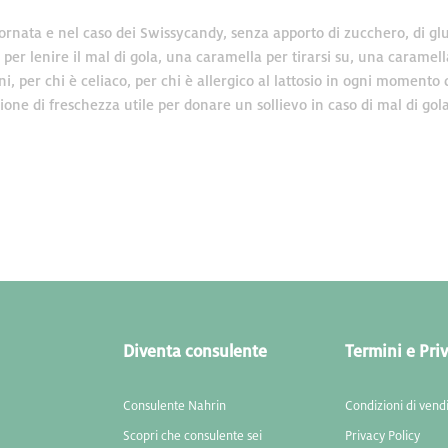
ornata e nel caso dei Swissycandy, senza apporto di zucchero, di glut
 per lenire il mal di gola, una caramella per tirarsi su, una caramel
ini, per chi è celiaco, per chi è allergico al lattosio in ogni momento 
ne di freschezza utile per donare un sollievo in caso di mal di gola.
Diventa consulente
Termini e Pri
Consulente Nahrin
Condizioni di vend
Scopri che consulente sei
Privacy Policy