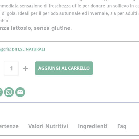
mmediata sensazione di freschezza utile per donare un sollievo in ca
ttamento di dati personali effettuato attraverso l’utilizzo di cooki
 di gola. Ideali per il periodo autunnale ed invernale, sia per adulti 
 nahrin.it, rilascia le seguenti informazioni ai sensi del Provv. G
bini.
nza lattosio, senza glutine.
rsonalizzare contenuti ed annunci, per fornire funzionalità dei so
raffico. Condividiamo inoltre informazioni sul modo in cui utilizza 
e si occupano di analisi dei dati web, pubblicità e social media, i 
egoria:
DIFESE NATURALI
ltre informazioni che ha fornito loro o che hanno raccolto dal su
AGGIUNGI AL CARRELLO
ertenze
Valori Nutritivi
Ingredienti
Faq