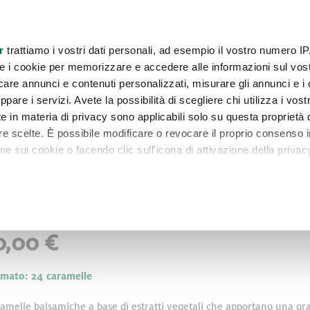
consulenti
Contattaci
Newsletter
r
trattiamo i vostri dati personali, ad esempio il vostro numero IP
e i cookie per memorizzare e accedere alle informazioni sul vos
A E SALUTE
COSMESI
CASA
PROMOZIONI
COMBO EXCLUSIVE
licare annunci e contenuti personalizzati, misurare gli annunci e i 
ppare i servizi. Avete la possibilità di scegliere chi utilizza i vostr
e in materia di privacy sono applicabili solo su questa proprietà d
tre scelte. È possibile modificare o revocare il proprio consenso i
 sui cookie o facendo clic sull'icona di attivazione della privac
remmo anche:
wissycandy
zioni sulla tua posizione geografica, con un'approssimazione di
dispositivo, scansionandolo attivamente alla ricerca di caratteristi
0,00 €
itali).
 elaborati i tuoi dati personali e imposta le tue preferenze nell
mato: 24 caramelle
 ritirare il tuo consenso in qualsiasi momento dalla Dichiarazione
amelle balsamiche a base di estratti vegetali che apportano una gr