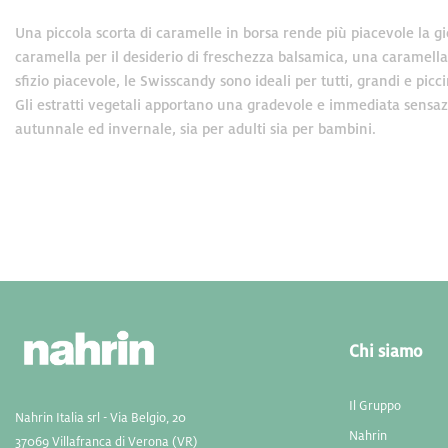
Una piccola scorta di caramelle in borsa rende più piacevole la gi
caramella per il desiderio di freschezza balsamica, una caramella
sfizio piacevole, le Swisscandy sono ideali per tutti, grandi e picc
Gli estratti vegetali apportano una gradevole e immediata sensazio
autunnale ed invernale, sia per adulti sia per bambini.
Chi siamo
Il Gruppo
Nahrin Italia srl - Via Belgio, 20
Nahrin
37069 Villafranca di Verona (VR)