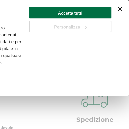
Accetta tutti
,
Personalizza
tro
Cart
contenuti,
i dati e per
Cerca
igitale in
n qualsiasi
y.
 qualche
che
a
sezione
Spedizione
 sui
adevole