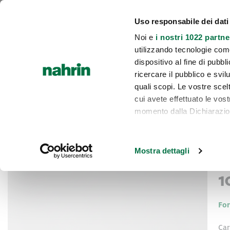
Chi siamo
INCI e lista rossa
Diventa consulente
Area riservata 
Uso responsabile dei dati
Noi e
i nostri 1022 partne
utilizzando tecnologie com
INTEGRAZIONE E BENESSERE
CUCIN
HOME
dispositivo al fine di pubb
ricercare il pubblico e svilu
quali scopi. Le vostre scelt
cui avete effettuato le vos
momento dalla Dichiarazione
Swissycandy
Home
Con il tuo consenso, vor
S
Vai
Vai
raccogliere informa
Mostra dettagli
alla
all'inizio
metro,
fine
della
Identificare il tuo 
1
della
galleria
specifiche (impronte dig
galleria
di
Approfondisci come vengono
di
For
immagini
dettagli
. Puoi modificare o
immagini
cookie.
Car