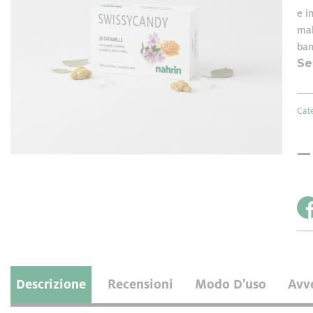
e i
NAHRIN srl, Titolare del tra
mal
tecnologie analoghe dal sito
bam
maggio 2014.
Se
Utilizziamo i cookie per pe
e per analizzare il nostro t
sito con i nostri partner ch
Cat
potrebbero combinarle con a
dei loro servizi.
Descrizione
Recensioni
Modo D'uso
Avv