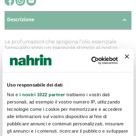
Descrizione
Le profumazioni che sprigiona l’olio essenziale
Sensuality sono un piacevole stimolo al nostro
olfatto e ci aiutano a risvegliare i nostri sensi e le
nostre emozioni, liberandoci da sovrastrutture e
condizionamenti. Un trattamento da poter fare a
casa per sciogliere la tensione di una giornata
faticosa e liberare la nostra carica sensuale!
Uso responsabile dei dati
Noi e
i nostri 1022 partner
trattiamo i vostri dati
personali, ad esempio il vostro numero IP, utilizzando
tecnologie come i cookie per memorizzare e accedere
Modo D'uso
alle informazioni sul vostro dispositivo al fine di
pubblicare annunci e contenuti personalizzati, misurare
INCI
gli annunci e i contenuti, ricercare il pubblico e sviluppare