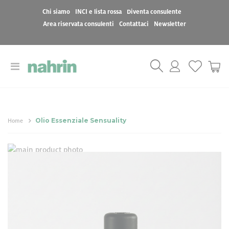
Chi siamo
INCI e lista rossa
Diventa consulente
Area riservata consulenti
Contattaci
Newsletter
Toggle
Cart
Nav
Olio Essenziale Sensuality
Home
Vai
Vai
alla
all'inizio
Olio Essenziale
fine
della
della
galleria
Sensuality
galleria
di
di
immagini
immagini