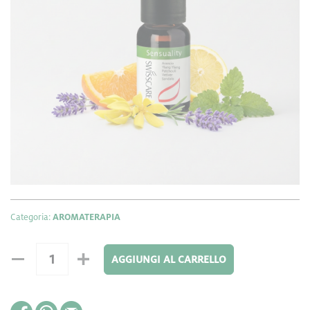
24,50 €
Formato: 15 ml
Miscela di oli essenziali 100% naturali per
Miscela di oli essenziali di arancio
aromaterapia.
dolce, limone, ylang ylang, lavanda, patchouli,
vetiver, rosa damascena, sandalo.
Ha un effetto
Sostiene la
depurativo, energizzante e afrodisiaco.
determinazione, armonizza l’umore e tonifica
corpo e mente.
Categoria:
AROMATERAPIA
AGGIUNGI AL CARRELLO